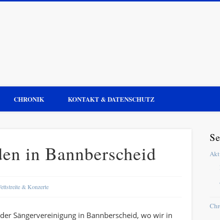
audt
CHRONIK
KONTAKT & DATENSCHUTZ
Se
den in Bannberscheid
Akt
ettstreite & Konzerte
Chr
 der Sängervereinigung in Bannberscheid, wo wir in