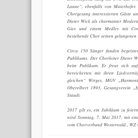
Laune“, ebenfalls von Maierhofer.
Chorgesang interessierten Gäste un
Dieter Wick als charmanter Modera
Gies und einem Medley mit Com
bestehende Chor seinen gelungenen E
Circa 150 Sänger fanden begeiste
Publikums. Der Chorleiter Dieter W
beim Publikum. Er freut sich au
bereicherten mit ihren Liedvort
gleichen“ Wirges,
MGV
„Harmonie
Oberelbert 1893, Gesangverein 
Staudt
.
2017 gilt es, ein Jubiläum zu feier
wird Sonntag, 7. Mai 2017, mit ei
vom Chorverband Westerwald., WZ v