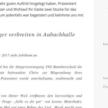
hr guten Auftritt hingelegt haben. Präsentiert
er und Wohlauf Ihr Gäste zwei Stücke für das
um jedenfalls war begeistert und belohnte uns mit
er verbreiten
in Aubachhalle
Kon
– 2017 steht Jubiläum an
al hat die Sängervereinigung SVG Bannberscheid die
tte befreundete Chöre zur Mitgestaltung ihres
Star
Präsentiert wurde unterhaltsame, traditionelle und
Übe
 von Dieter Wick eröffneten den kurzweiligen und
 Frage: „Geht es dir gut“ von Lorenz Maierhofer,
te Mal auf einer Bühne das Lied „Musik macht gute