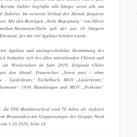
 Kerstin Stähler begrüßte alle Sänger sowie alle am
d Zuhörer. Im weiteren Verlauf des Abends fungierte
tor. Mit den Beiträgen „Nette Begegnung“ von Oliver
edian-Harmonist-Titeln gab der aus 14 Sängern
instand, der mit viel Applaus belohnt wurde.
rten Applaus und uneingeschränkte Zustimmung des
ick bedankte sich bei allen mitwirkenden Chören und
f ein Wiedersehen im Jahr 2018. Folgende Chöre
rägen den Abend: Frauenchor „Senza pari – ohne
 – Liederkranz“ Eschelbach,
MGV
„Liederkranz“
„Harmonie“ 1938 Hundsangen und
MGV
„Frohsinn“
n: die SVG Bannberscheid wird 70 Jahre alt. Gefeiert
nem Brunnenfest mit Gruppensingen der Gruppe Nord
om 5.10.2016, Seite 14