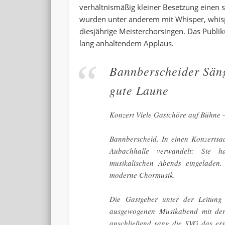
verhältnismäßig kleiner Besetzung einen se
wurden unter anderem mit Whisper, whisp
diesjährige Meisterchorsingen. Das Publik
lang anhaltendem Applaus.
Bannberscheider Säng
gute Laune
Konzert
Viele Gastchöre auf Bühne 
Bannberscheid.
In einen Konzertsa
Aubachhalle verwandelt: Sie ha
musikalischen Abends eingeladen. 
moderne Chormusik.
Die Gastgeber unter der Leitung
ausgewogenen Musikabend mit der
anschließend sang die SVG das ers