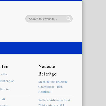
iten
Neueste
Beiträge
uelles
Probenplan
Mach mit bei unserem
Chorprojekt – Irish
Termine
Heartbeat!
onik
Weihnachtsbaumverkauf
2024 startet am 30.11.
Archiv