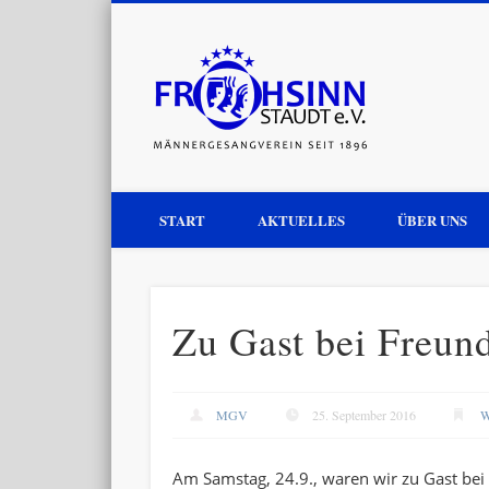
MGV St
START
AKTUELLES
ÜBER UNS
Zu Gast bei Freun
MGV
25. September 2016
W
Am Samstag, 24.9., waren wir zu Gast bei