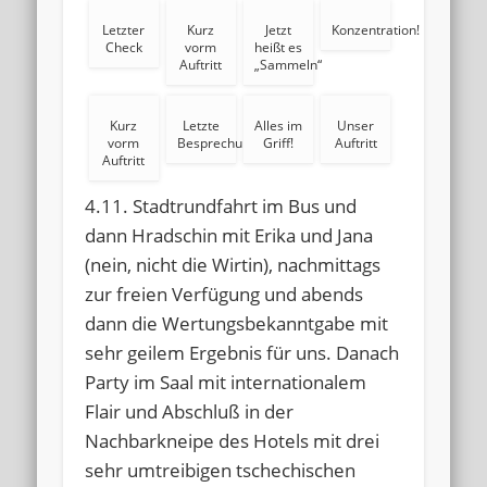
Letzter
Kurz
Jetzt
Konzentration!
Check
vorm
heißt es
Auftritt
„Sammeln“
Kurz
Letzte
Alles im
Unser
vorm
Besprechung
Griff!
Auftritt
Auftritt
4.11. Stadtrundfahrt im Bus und
dann Hradschin mit Erika und Jana
(nein, nicht die Wirtin), nachmittags
zur freien Verfügung und abends
dann die Wertungsbekanntgabe mit
sehr geilem Ergebnis für uns. Danach
Party im Saal mit internationalem
Flair und Abschluß in der
Nachbarkneipe des Hotels mit drei
sehr umtreibigen tschechischen