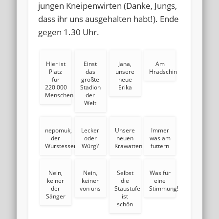
jungen Kneipenwirten (Danke, Jungs,
dass ihr uns ausgehalten habt!). Ende
gegen 1.30 Uhr.
Hier ist
Einst
Jana,
Am
Platz
das
unsere
Hradschin
für
größte
neue
220.000
Stadion
Erika
Menschen
der
Welt
nepomuk,
Lecker
Unsere
Immer
der
oder
neuen
was am
Wurstesser
Würg?
Krawatten
futtern
Nein,
Nein,
Selbst
Was für
keiner
keiner
die
eine
der
von uns
Staustufe
Stimmung!
Sänger
ist
schön