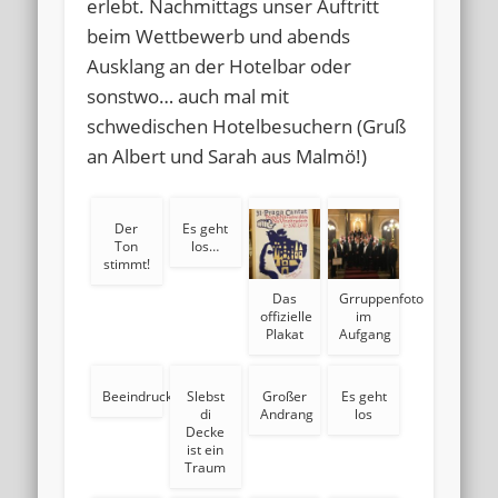
erlebt. Nachmittags unser Auftritt
beim Wettbewerb und abends
Ausklang an der Hotelbar oder
sonstwo… auch mal mit
schwedischen Hotelbesuchern (Gruß
an Albert und Sarah aus Malmö!)
Der
Es geht
Ton
los…
stimmt!
Das
Grruppenfoto
offizielle
im
Plakat
Aufgang
Beeindruckend
Slebst
Großer
Es geht
di
Andrang
los
Decke
ist ein
Traum