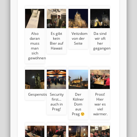
Also
Es gibt
Veitzdom
Da sind
daran
kein
von der
wir oft
muss
Bier auf
Seite
her
man
Hawaii
gegangen
sich
gewöhnen
Gespenstisch
Security
Der
Prost!
first…
Kölner
Hier
auch in
Dom
war es
Prag!
aus
viel
Prag
wärmer.