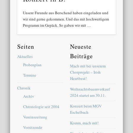
Unsere Freunde aus Berschend haben eingeladen und
wir sind gerne gekommen. Und das mit hochwertigem
Programm im Gepäck. So gaben wir mit …
Seiten
Neueste
Beiträge
Aktuelles
Probenplan
Mach mit bei unserem
Chorprojekt – Irish
Termine
Heartbeat!
Chronik
Weihnachtsbaumverkauf
2024 startet am 30.11.
Archiv
Konzert beim MGV
Chronologie seit 2004
Eschelbach
Vereinszeitung
Komm, mach mit!
Vorsitzende